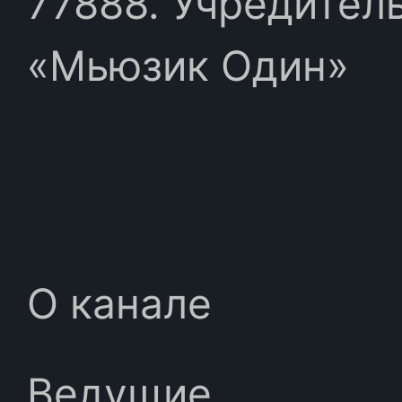
77888. Учредител
«Мьюзик Один»
О канале
Ведущие