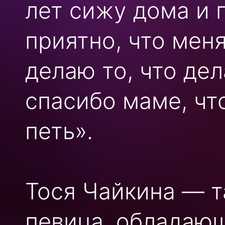
лет сижу дома и 
приятно, что мен
делаю то, что де
спасибо маме, чт
петь».
Тося Чайкина — т
певица, обладаю