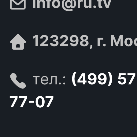
info@ru.tv
123298, г. Мо
тел.:
(499) 5
77-07