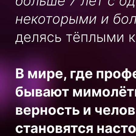
больше 7 лет с од
некоторыми и бо
делясь тёплыми к
В мире, где про
бывают мимолётн
верность и чело
становятся наст