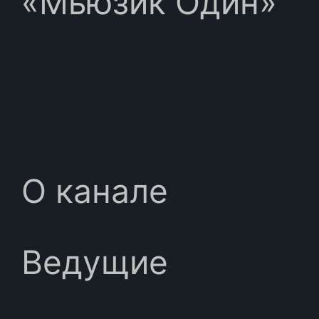
«Мьюзик Один»
О канале
Ведущие