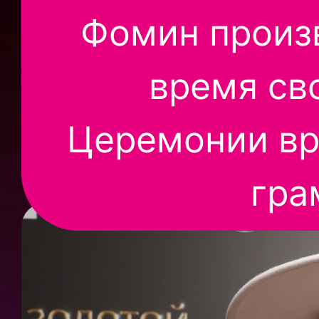
Фомин произ
время св
Церемонии вр
гра