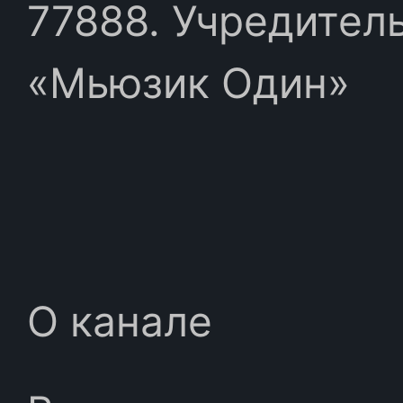
77888. Учредител
«Мьюзик Один»
О канале