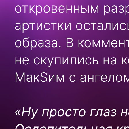
откровенным разр
артистки осталис
образа. В коммен
не скупились на 
МакSим с ангелом
«Ну просто глаз 
Ослепительная кр