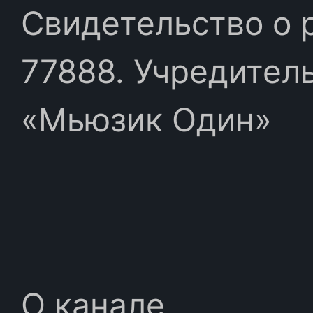
Свидетельство о 
77888. Учредител
«Мьюзик Один»
О канале