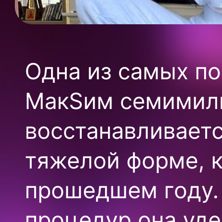
Одна из самых п
МакSим семимил
восстанавливаетс
тяжелой форме, к
прошедшем году.
процедур она уде