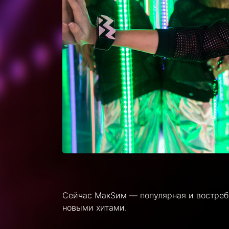
Сейчас МакSим — популярная и востребо
новыми хитами.