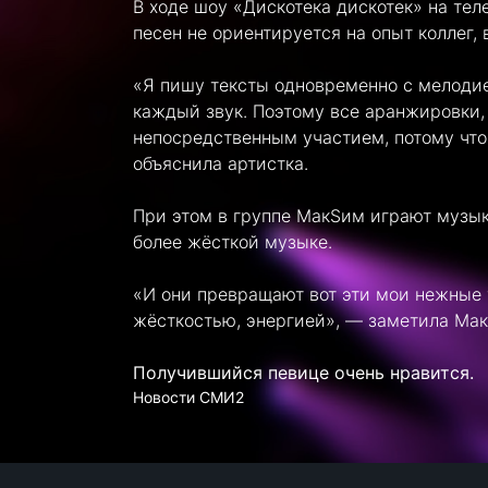
В ходе шоу «Дискотека дискотек» на тел
песен не ориентируется на опыт коллег, 
«Я пишу тексты одновременно с мелодией
каждый звук. Поэтому все аранжировки,
непосредственным участием, потому что 
объяснила артистка.
При этом в группе МакSим играют музык
более жёсткой музыке.
«И они превращают вот эти мои нежные 
жёсткостью, энергией», — заметила Мак
Получившийся певице очень нравится.
Новости СМИ2