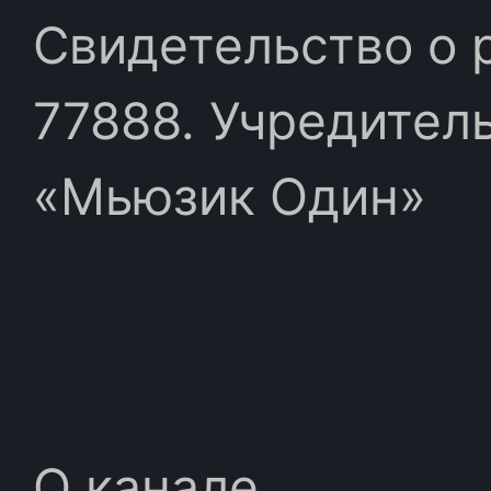
Свидетельство о 
77888. Учредител
«Мьюзик Один»
О канале