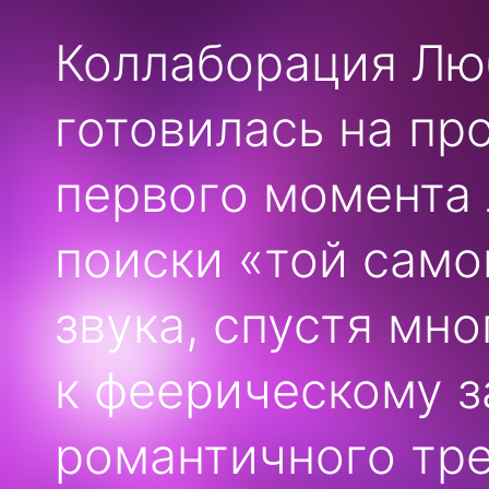
Коллаборация Лю
готовилась на пр
первого момента 
поиски «той само
звука, спустя мно
к феерическому 
романтичного тре