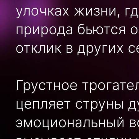
улочках жизни, г
природа бьются о
отклик в других с
Грустное трогате
цепляет струны д
эмоциональный в