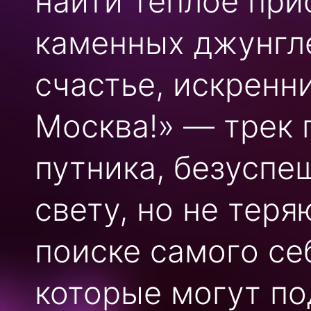
найти теплое при
каменных джунгле
счастье, искренни
Москва!» — трек 
путника, безусп
свету, но не тер
поиске самого себ
которые могут по