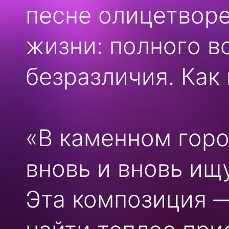
песне олицетвор
жизни: полного в
безразличия. Как 
«В каменном горо
вновь и вновь ищ
Эта композиция 