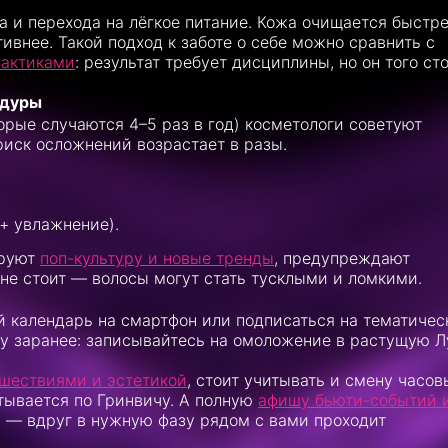
 и перехода на лёгкое питание. Кожа очищается быстре
ивнее. Такой подход к заботе о себе можно сравнить с
рактиками
: результат требует дисциплины, но он того сто
едуры
орые случаются 4–5 раз в год) косметологи советуют
риск осложнений возрастает в разы.
+ увлажнение).
ируют
поп-культуру и новые тренды
, предупреждают
 не стоит — волосы могут стать тусклыми и ломкими.
 календарь на смартфон или подписаться на тематичес
гу заранее: записывайтесь на омоложение в растущую Л
шествиями и эстетикой
, стоит учитывать и смену часов
итывается по Гринвичу. А полную
афишу бьюти-событий 
 — вдруг в нужную фазу рядом с вами проходит