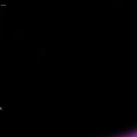
у —
я: