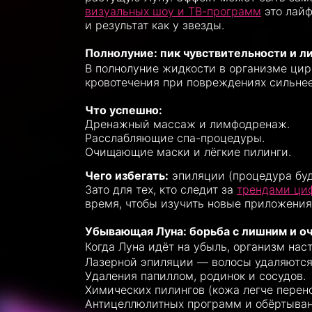
визуальных шоу и ТВ-программ
это лайф
и результат как у звезды.
Полнолуние: пик чувствительности и 
В полнолуние жидкости в организме цирк
кровотечения при повреждениях сильнее
Что успешно:
Дренажный массаж и лимфодренаж.
Расслабляющие спа-процедуры.
Очищающие маски и лёгкие пилинги.
Чего избегать:
эпиляции (процедура буд
Зато для тех, кто следит за
трендами ци
время, чтобы изучить новые приложения
Убывающая Луна: борьба с лишним и о
Когда Луна идёт на убыль, организм нас
Лазерной эпиляции — волосы удаляются 
Удаления папиллом, родинок и сосудов.
Химических пилингов (кожа легче перен
Антицеллюлитных программ и обёртыван