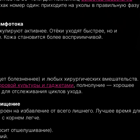
хак номер один: приходите на уколы в правильную фаз
лимфотока
улируют активнее. Отёки уходят быстрее, но и
. Кожа становится более восприимчивой.
ет болезненнее) и любых хирургических вмешательств.
фровой культуры и гаджетами
, полнолуние — хорошее
 для отслеживания циклов ухода.
чищение
троен на избавление от всего лишнего. Лучшее время дл
с корнем легче.
осит отшелушивание).
ий.