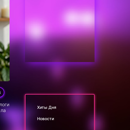
6
логи
Хиты Дня
ила
Новости