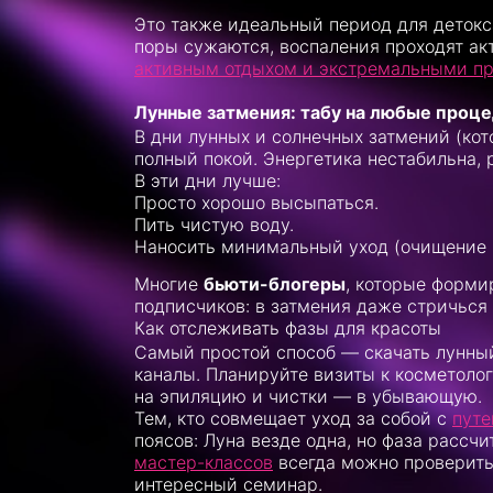
Это также идеальный период для детокса
поры сужаются, воспаления проходят акт
активным отдыхом и экстремальными п
Лунные затмения: табу на любые проц
В дни лунных и солнечных затмений (кот
полный покой. Энергетика нестабильна, 
В эти дни лучше:
Просто хорошо высыпаться.
Пить чистую воду.
Наносить минимальный уход (очищение 
Многие
бьюти-блогеры
, которые форм
подписчиков: в затмения даже стричься
Как отслеживать фазы для красоты
Самый простой способ — скачать лунный
каналы. Планируйте визиты к косметоло
на эпиляцию и чистки — в убывающую.
Тем, кто совмещает уход за собой с
путе
поясов: Луна везде одна, но фаза рассч
мастер-классов
всегда можно проверить
интересный семинар.