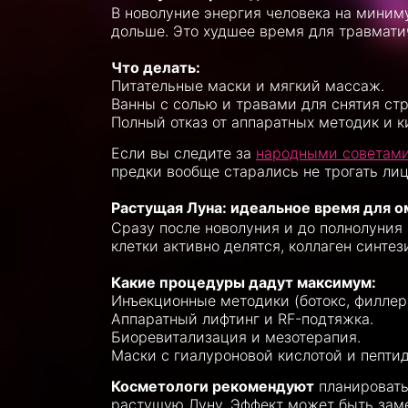
В новолуние энергия человека на миним
дольше. Это худшее время для травматич
Что делать:
Питательные маски и мягкий массаж.
Ванны с солью и травами для снятия стр
Полный отказ от аппаратных методик и к
Если вы следите за
народными советами
предки вообще старались не трогать ли
Растущая Луна: идеальное время для 
Сразу после новолуния и до полнолуния 
клетки активно делятся, коллаген синте
Какие процедуры дадут максимум:
Инъекционные методики (ботокс, филлер
Аппаратный лифтинг и RF-подтяжка.
Биоревитализация и мезотерапия.
Маски с гиалуроновой кислотой и пепти
Косметологи рекомендуют
планировать
растущую Луну. Эффект может быть зам