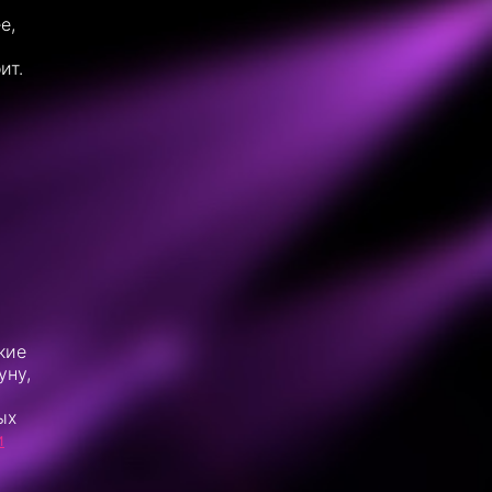
е,
ит.
кие
уну,
ых
и