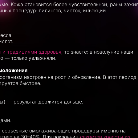
уме. Кожа становится более чувствительной, раны зажи
ных процедур: пилингов, чисток, инъекций.
есса.
ислот.
 и традициями здоровья
, то знаете: в новолуние наши
цо — только увлажняли.
омоложения
организм настроен на рост и обновление. В этот период
зируется быстрее.
ы) — результат держится дольше.
дами.
 серьёзные омолаживающие процедуры именно на
етнее на 30–40%. Для поклонниц
секретов красоты из