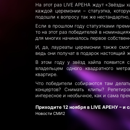
На этот раз LIVE АРЕНА ждут «Звёзды ха
каждой церемонии – статуэтка, котор
подошли к вопросу так же нестандартно,
Если в прошлом году статуэтками прем
то на этот раз победителей в номинаци
для многих начиналось первое собствен
И, да, лауреаты церемонии также смог
ведь они получат в подарок настоящий 
В этом году у звёзд хайпа появится 
владельцем одного квадратного метр
квартире.
Что победители собираются там делат
концертов? Снимать клипы? Репетир
интересное и необычное, как и сама пре
Приходите 12 ноября в LIVE АРЕНУ – и 
Новости СМИ2