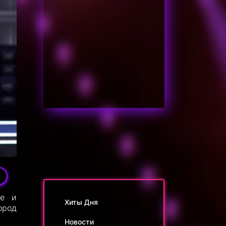
5
ое и
Хиты Дня
ород
Новости