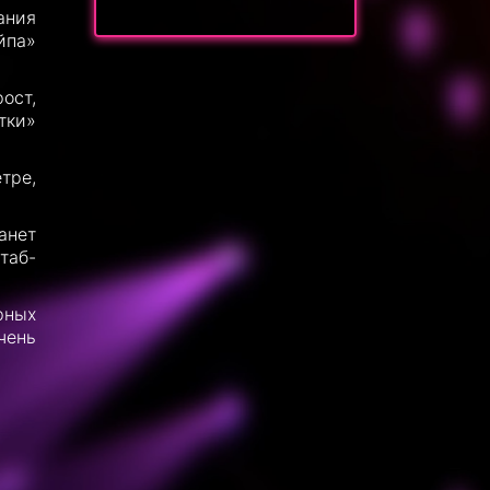
ания
йпа»
ост,
тки»
тре,
анет
таб-
рных
чень