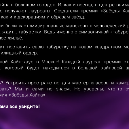
йпа в большом городе». И, как и всегда, в центре вним
ую получают лауреаты. Создатели премии «Звёзды Ха
 как и к декорациям и образам звёзд.
ии были кастомизированные манекены в человеческий р
ях ждут… табуретки! Ведь именно с символичной «табуре
ное жильё.
ут поставить свою табуретку на новом квадратном ме
жилищный ордер.
свой Хайп-хаус в Москве! Каждый лауреат премии ст
а, который будет находиться в большой хайповой ш
ь? Устроить пространство для мастер-классов и каме
овать? Мы и сами не знаем. Но уверены, что-то о
мия «Звёзды Хайпа».
сами все увидите!