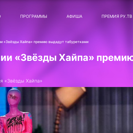
ЛЯРНЫЕ
ТЕМА
О
ПРОГРАММЫ
АФИША
ПРЕМИЯ РУ.ТВ
ДИСКОТЕКА ДИСКОТЕК
Категория
Сортировка
RUНОВОСТИ
и «Звёзды Хайпа» премию выдадут табуретками
ТОП-ЧАРТ ROCKET RECORDS
ии «Звёзды Хайпа» преми
СТАТУС: В СЕТИ
СИЯЙ ПО-ЗВЁЗДНОМУ
ия «Звёзды Хайпа»
ЛИЧНЫЙ ВОПРОС
ДОТЯНИСЬ ДО ЗВЁЗД