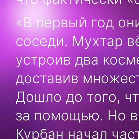
«В первый год они
соседи. Мухтар в
устроив два косм
доставив множест
Дошло до того, ч
за помощью. Но в
Курбан начал част