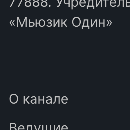
77888. Учредител
«Мьюзик Один»
О канале
Ведущие