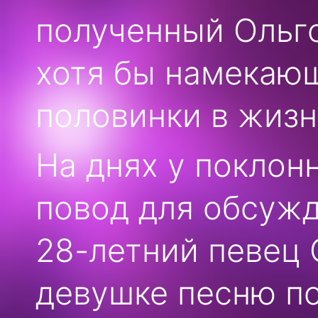
полученный Ольго
хотя бы намекаю
половинки в жизн
На днях у поклон
повод для обсуж
28-летний певец
девушке песню по