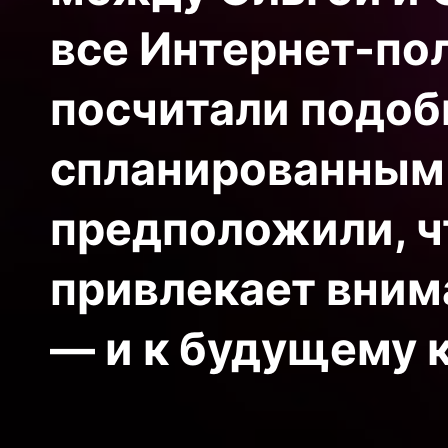
все Интернет-по
посчитали подоб
спланированным
предположили, ч
привлекает внима
— и к будущему к