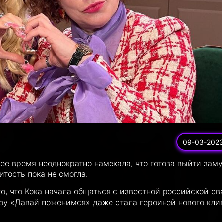
09-03-202
ее время неоднократно намекала, что готова выйти зам
тость пока не смогла.
го, что Кока начала общаться с известной российской св
шоу «Давай поженимся» даже стала героиней нового кли