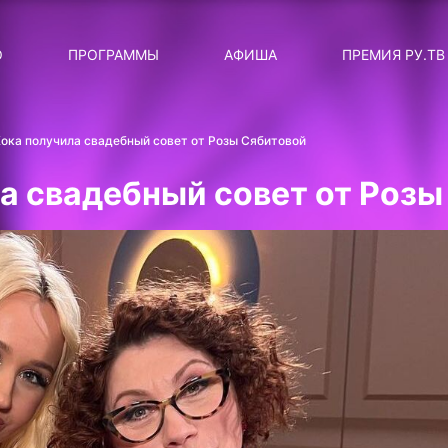
ЛЯРНЫЕ
ТЕМА
О
ПРОГРАММЫ
АФИША
ПРЕМИЯ РУ.ТВ
ДИСКОТЕКА ДИСКОТЕК
Категория
Сортировка
RUНОВОСТИ
Кока получила свадебный совет от Розы Сябитовой
ТОП-ЧАРТ ROCKET RECORDS
а свадебный совет от Розы
СТАТУС: В СЕТИ
СИЯЙ ПО-ЗВЁЗДНОМУ
ЛИЧНЫЙ ВОПРОС
ДОТЯНИСЬ ДО ЗВЁЗД