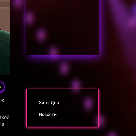
3
уж.
Хиты Дня
Новости
ахой
па