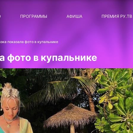
ЛЯРНЫЕ
ТЕМА
О
ПРОГРАММЫ
АФИША
ПРЕМИЯ РУ.ТВ
ДИСКОТЕКА ДИСКОТЕК
Категория
Сортировка
RUНОВОСТИ
ока показала фото в купальнике
ТОП-ЧАРТ ROCKET RECORDS
а фото в купальнике
СТАТУС: В СЕТИ
СИЯЙ ПО-ЗВЁЗДНОМУ
ЛИЧНЫЙ ВОПРОС
ДОТЯНИСЬ ДО ЗВЁЗД