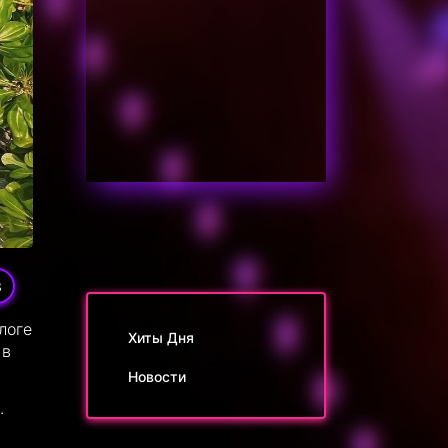
3
логе
Хиты Дня
 в
Новости
.