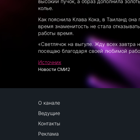
высокий пучок, а образ дополнила золо
колье.
Как пояснила Клава Кока, в Таиланд она 
время знаменитость не стала отказывать
работы время.
«Светлячок на выгуле. Жду всех завтра н
посещаю благодаря своей любимой работ
Источник
Новости СМИ2
О канале
Ведущие
Контакты
Реклама