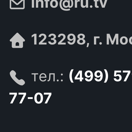
info@ru.tv
123298, г. Мо
тел.:
(499) 5
77-07