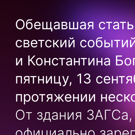
Обещавшая стать
светский событий
и Константина Бо
пятницу, 13 сент
протяжении неско
От здания ЗАГСа,
официально зарег