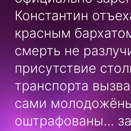
Константин отъех
красным бархатом
смерть не разлучи
присутствие стол
транспорта вызва
сами молодожёны
оштрафованы... з