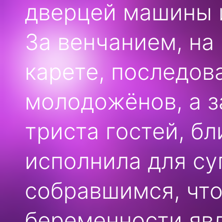
дверцей машины 
За венчанием, на
карете, последов
молодожёнов, а з
триста гостей, б
исполнила для су
собравшимся, что
беременности яв