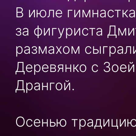
В июле гимнастк
за фигуриста Дми
размахом сыграл
Деревянко с Зоей
Дрангой.
Осенью традицию