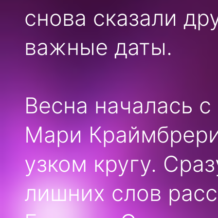
снова сказали дру
важные даты.
Весна началась с
Мари Краймбрери
узком кругу. Сраз
лишних слов расс