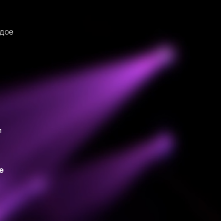
ждое
и
е