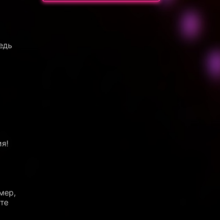
едь
я!
мер,
те