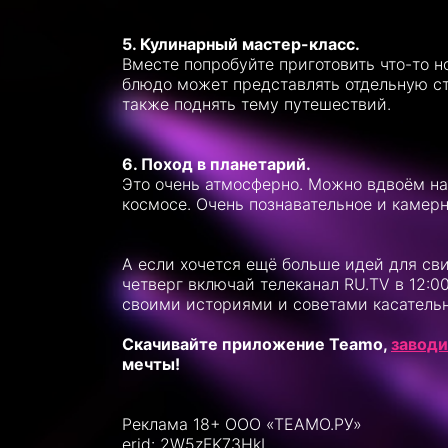
5. Кулинарный мастер-класс.
Вместе попробуйте приготовить что-то н
блюдо может представлять отдельную ст
также поднять тему путешествий.
6. Поход в планетарий.
Это очень атмосферно. Можно вдвоём на
космосе. Очень познавательное и камер
А если хочется ещё больше идей для св
четверг включай телеканал RU.ТV в 12:
своими историями и советами касатель
Скачивайте приложение Teamo,
заводи
мечты!
Реклама 18+ ООО «ТЕАМО.РУ»
erid: 2W5zFK73HkL