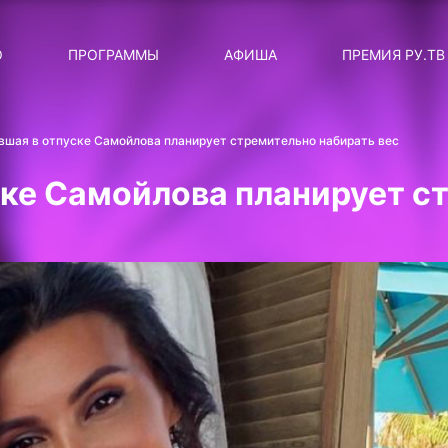
ЛЯРНЫЕ
ТЕМА
О
ПРОГРАММЫ
АФИША
ПРЕМИЯ РУ.ТВ
ДИСКОТЕКА ДИСКОТЕК
Категория
Сортировка
RUНОВОСТИ
вшая в отпуске Самойлова планирует стремительно набирать вес
ТОП-ЧАРТ ROCKET RECORDS
ске Самойлова планирует с
СТАТУС: В СЕТИ
СИЯЙ ПО-ЗВЁЗДНОМУ
ЛИЧНЫЙ ВОПРОС
ДОТЯНИСЬ ДО ЗВЁЗД