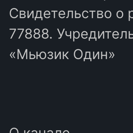
Свидетельство о 
77888. Учредител
«Мьюзик Один»
О канале