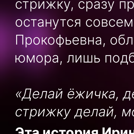
стрижку, сразу п
останутся совсем
Прокофьевна, об
юмора, лишь подб
«Делай ёжичка, 
стрижку делай, м
Эта история Ири