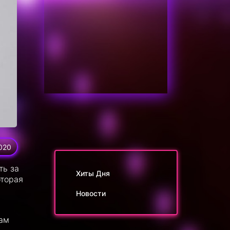
020
ть за
Хиты Дня
оторая
Новости
рам