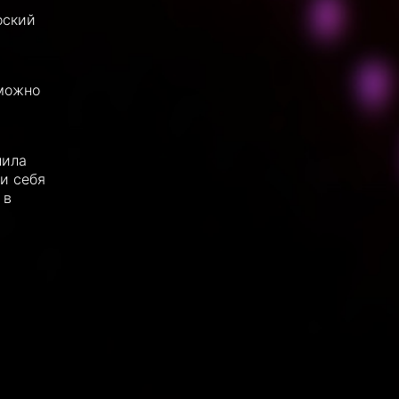
оский
 можно
нила
и себя
 в