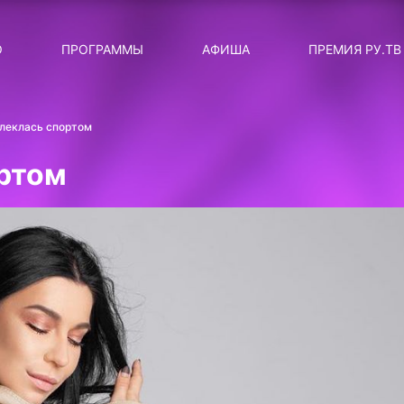
ЛЯРНЫЕ
ТЕМА
О
ПРОГРАММЫ
АФИША
ПРЕМИЯ РУ.ТВ
ДИСКОТЕКА ДИСКОТЕК
Категория
Сортировка
RUНОВОСТИ
влеклась спортом
ТОП-ЧАРТ ROCKET RECORDS
ортом
СТАТУС: В СЕТИ
СИЯЙ ПО-ЗВЁЗДНОМУ
ЛИЧНЫЙ ВОПРОС
ДОТЯНИСЬ ДО ЗВЁЗД