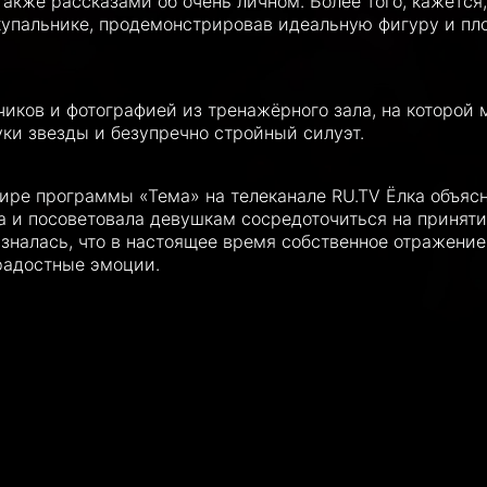
акже рассказами об очень личном. Более того, кажется,
купальнике, продемонстрировав идеальную фигуру и пл
чиков и фотографией из тренажёрного зала, на которой
ки звезды и безупречно стройный силуэт.
фире программы «Тема» на телеканале RU.TV
Ёлка объяс
а и посоветовала девушкам сосредоточиться на приняти
зналась, что в настоящее время собственное отражение
радостные эмоции.