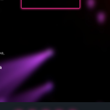
на,
й