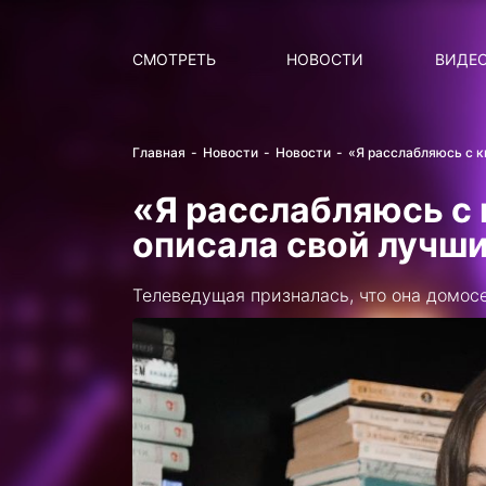
Поиск
НОВОСТИ
ПОПУ
СМОТРЕТЬ
НОВОСТИ
ВИДЕ
Главная
Новости
Новости
«Я расслабляюсь с к
«Я расслабляюсь с 
описала свой лучши
Телеведущая призналась, что она домос