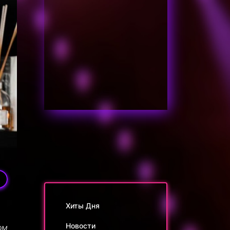
5
Хиты Дня
Новости
ом