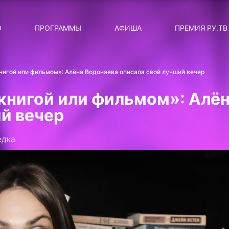
ЛЯРНЫЕ
ТЕМА
О
ПРОГРАММЫ
АФИША
ПРЕМИЯ РУ.ТВ
ДИСКОТЕКА ДИСКОТЕК
Категория
Сортировка
RUНОВОСТИ
нигой или фильмом»: Алёна Водонаева описала свой лучший вечер
ТОП-ЧАРТ ROCKET RECORDS
книгой или фильмом»: Алё
СТАТУС: В СЕТИ
й вечер
СИЯЙ ПО-ЗВЁЗДНОМУ
едка
ЛИЧНЫЙ ВОПРОС
ДОТЯНИСЬ ДО ЗВЁЗД