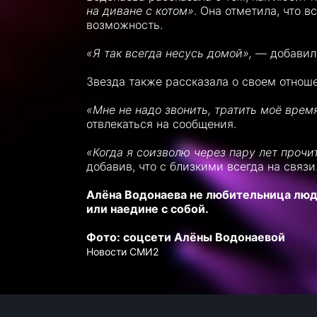
на диване с котом»
. Она отметила, что в
возможность.
«Я так всегда несусь домой»,
— добавила
Звезда также рассказала о своем отнош
«Мне не надо звонить, тратить моё врем
отвлекаться на сообщения.
«Когда я соизволю через пару лет прочи
добавив, что с близкими всегда на связи
Алёна Водонаева не любительница люд
или наедине с собой.
Фото: соцсети Алёны Водонаевой
Новости СМИ2