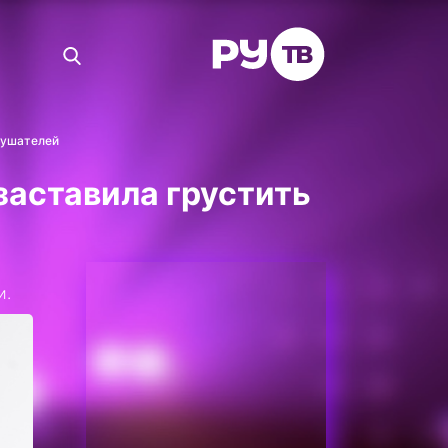
лушателей
заставила грустить
и.