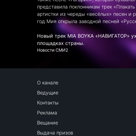
представила поклонникам трек «Плакать
артистки из череды «весёлых» песен и р
год Мия открыла заводной песней «Русск
Новый трек MIA BOYKA «НАВИГАТОР» уж
площадках страны.
Новости СМИ2
О канале
Ведущие
Контакты
Реклама
Вещание
Выдача призов