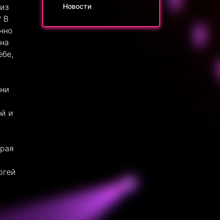
 из
Новости
? В
нно
 на
ебе,
зни
ой и
орая
ргей