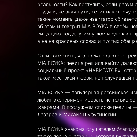
реальности? Как поступить, если разум 
груди и, не зная пути, летит навстречу 
такие моменты даже навигатор сбиваетс
об этом и говорит MIA BOYKA в своём но
ситуацию под другим углом и сделают п
а не на красивых словах и пустых обеща
Стоит отметить, что премьера этого тре
MIA BOYKA: певица решила выйти далек
социальный проект «НАВИГАТОР», которы
такой жестокой любви, не получившей п
MIA BOYKA — популярная российская ис
любит экспериментировать не только со
жанрами. В послужном списке певицы —
Лазарев и Михаил Шуфутинский.
MIA BOYKA знакома слушателям благод
также песне «Гагарин», которая букваль