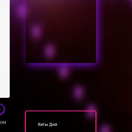
4
ком
Хиты Дня