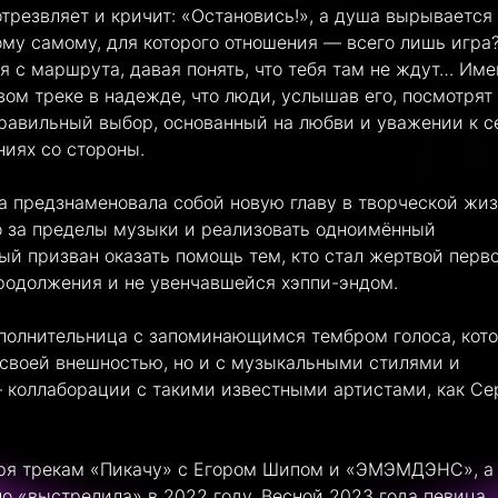
отрезвляет и кричит: «Остановись!», а душа вырывается
тому самому, для которого отношения — всего лишь игра
я с маршрута, давая понять, что тебя там не ждут… Име
вом треке в надежде, что люди, услышав его, посмотрят
равильный выбор, основанный на любви и уважении к с
ниях со стороны.
ка предзнаменовала собой новую главу в творческой жи
о за пределы музыки и реализовать одноимённый
й призван оказать помощь тем, кто стал жертвой перв
родолжения и не увенчавшейся хэппи-эндом.
полнительница с запоминающимся тембром голоса, кот
 своей внешностью, но и с музыкальными стилями и
 коллаборации с такими известными артистами, как Се
аря трекам «Пикачу» с Егором Шипом и «ЭМЭМДЭНС», а
но «выстрелила» в 2022 году. Весной 2023 года певица