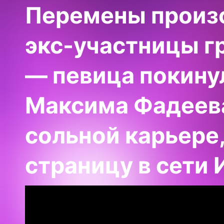
Перемены произо
экс-участницы г
— певица покину
Максима Фадеева
сольной карьере
страницу в сети 