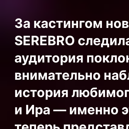
За кастингом но
SEREBRO следил
аудитория покло
внимательно наб
история любимог
и Ира — именно 
теперь представ