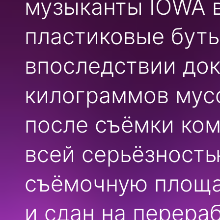
музыканты IOWA в
пластиковые буты
впоследствии до
килограммов мусо
после съёмки ком
всей серьёзность
съёмочную площа
и сдан на перераб