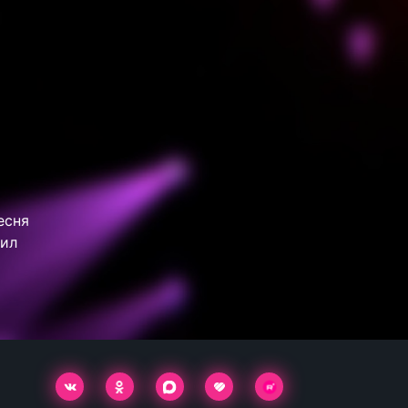
есня
чил