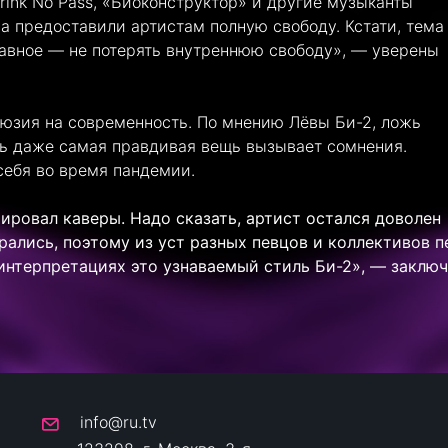
Drink No Pass, «Биоконструктор» и другие музыканты
а предоставили артистам полную свободу. Кстати, тема
лавное — не потерять внутреннюю свободу», — уверены
юзия на современность. По мнению Лёвы Би-2, ложь
ерь даже самая правдивая вещь вызывает сомнения.
себя во время пандемии.
ировал каверы. Надо сказать, артист остался доволен
рались, поэтому из уст разных певцов и коллективов п
 интерпретациях это узнаваемый стиль Би-2», — заклю
info@ru.tv