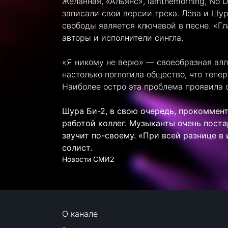
Желанная, «Альянс», iamthemorning, No 
записали свои версии трека. Лёва и Шур
свободы является ключевой в песне. «Г
авторы и исполнители сингла.
«Я никому не верю» — своеобразная алл
настолько поглотила общество, что теп
Наиболее остро эта проблема проявила 
Шура Би-2, в свою очередь, прокоммент
работой коллег. Музыканты очень поста
звучит по-своему. «При всей разнице в
солист.
Новости СМИ2
О канале