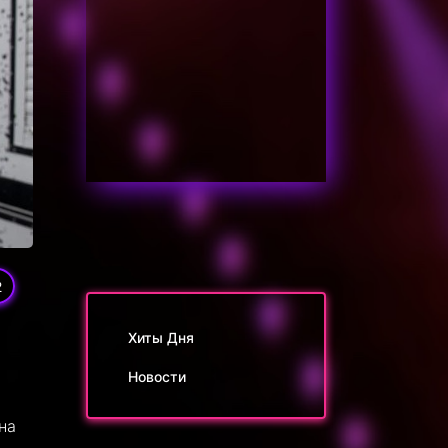
2
Хиты Дня
Новости
на