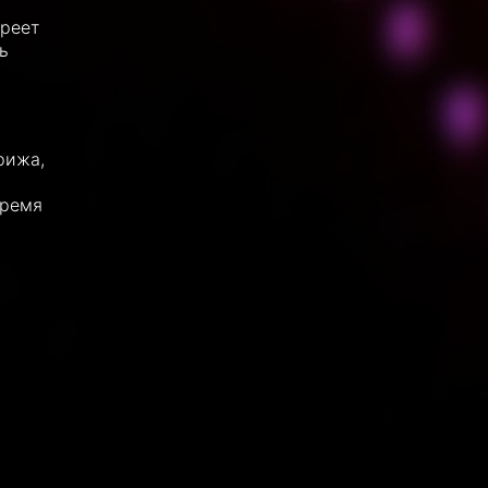
ареет
ь
рижа,
время