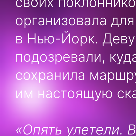
своих поклонников
организовала для
в Нью-Йорк. Деву
подозревали, куд
сохранила маршру
им настоящую ска
«Опять улетели. В