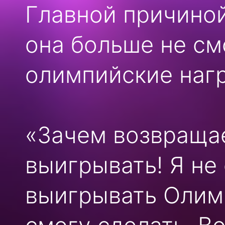
Главной причиной
она больше не см
олимпийские наг
«Зачем возвраща
выигрывать! Я не
выигрывать Олимп