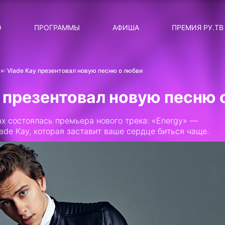
ЛЯРНЫЕ
ТЕМА
О
ПРОГРАММЫ
АФИША
ПРЕМИЯ РУ.ТВ
ДИСКОТЕКА ДИСКОТЕК
Категория
Сортировка
RUНОВОСТИ
»: Vlade Kay презентовал новую песню о любви
ТОП-ЧАРТ ROCKET RECORDS
y презентовал новую песню 
СТАТУС: В СЕТИ
х состоялась премьера нового трека: «Energy» —
СИЯЙ ПО-ЗВЁЗДНОМУ
ade Kay, которая заставит ваше сердце биться чаще.
ЛИЧНЫЙ ВОПРОС
ДОТЯНИСЬ ДО ЗВЁЗД