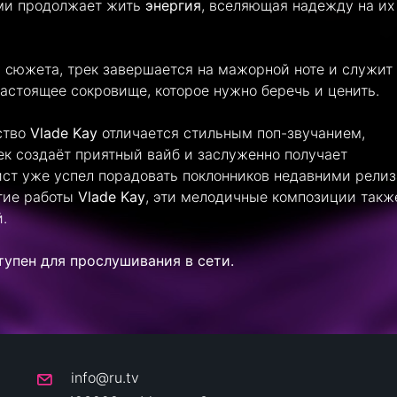
ми продолжает жить
энергия
, вселяющая надежду на их
 сюжета, трек завершается на мажорной ноте и служит
астоящее сокровище, которое нужно беречь и ценить.
ство
Vlade Kay
отличается стильным поп-звучанием,
ек создаёт приятный вайб и заслуженно получает
ист уже успел порадовать поклонников недавними рели
угие работы
Vlade Kay
, эти мелодичные композиции такж
.
тупен для прослушивания в сети.
info@ru.tv