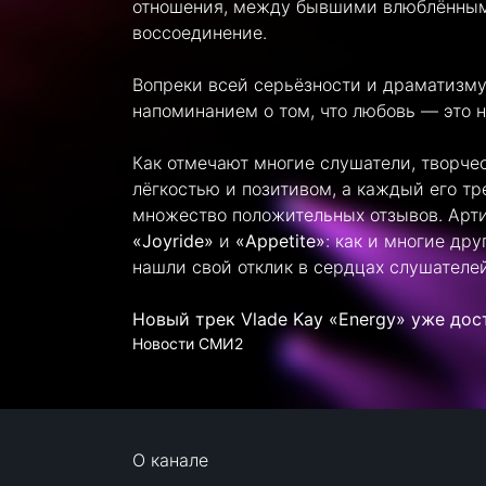
отношения, между бывшими влюблённы
воссоединение.
Вопреки всей серьёзности и драматизму
напоминанием о том, что любовь — это н
Как отмечают многие слушатели, творче
лёгкостью и позитивом, а каждый его тр
множество положительных отзывов. Арт
«Joyride»
и
«Appetite»
: как и многие др
нашли свой отклик в сердцах слушателей
Новый трек Vlade Kay «Energy» уже дос
Новости СМИ2
О канале