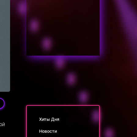
Хиты Дня
ой
Новости