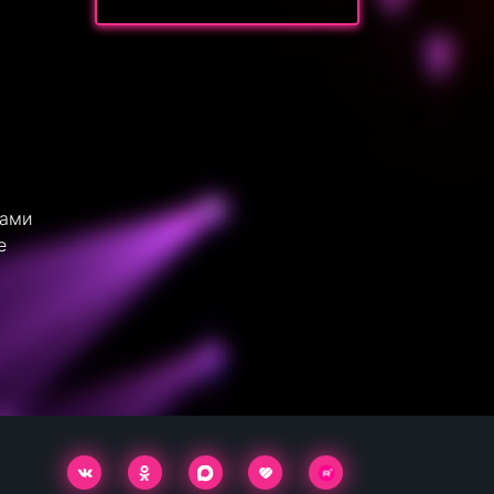
зами
е