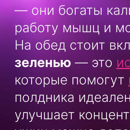
— они богаты ка
работу мышц и мо
На обед стоит вк
зеленью
— это
и
которые помогут
полдника идеале
улучшает концент