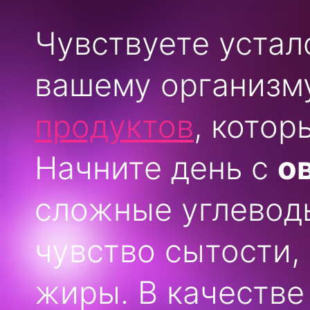
Чувствуете уста
вашему организм
продуктов
, котор
Начните день с
о
сложные углевод
чувство сытости,
жиры. В качестве