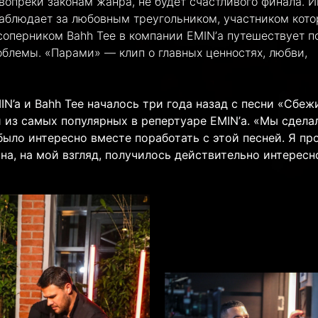
вопреки законам жанра, не будет счастливого финала. И
наблюдает за любовным треугольником, участником кото
 соперником Bahh Tee в компании EMIN’а путешествует п
облемы. «Парами» — клип о главных ценностях, любви,
N’a и Bahh Tee началось три года назад с песни «Сбеж
й из самых популярных в репертуаре EMIN’а. «Мы сдела
о было интересно вместе поработать с этой песней. Я пр
на, на мой взгляд, получилось действительно интересн