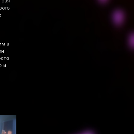
грая
рого
о
им в
ли
осто
о и