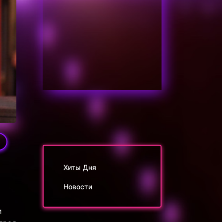
9
Хиты Дня
Новости
и