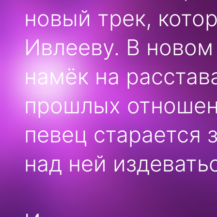
новый трек, кото
Ивлееву. В новом
намёк на расстав
прошлых отношени
певец старается 
над ней издеватьс