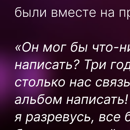
были вместе на п
«Он мог бы что-н
написать? Три го
столько нас связ
альбом написать!
я разревусь, все