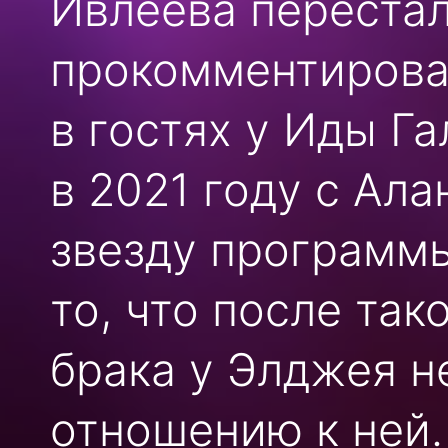
Ивлеева перестал
прокомментирова
в гостях у Иды Га
в 2021 году с Ал
звезду программы
то, что после так
брака у Элджея н
отношению к ней.