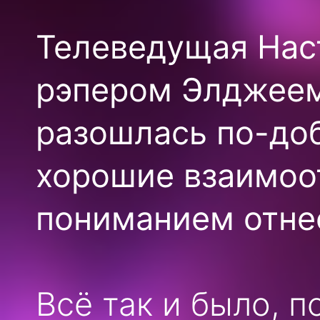
Телеведущая Наст
рэпером Элджеем
разошлась по-доб
хорошие взаимоо
пониманием отне
Всё так и было, п