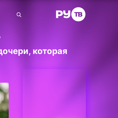
й
очери, которая