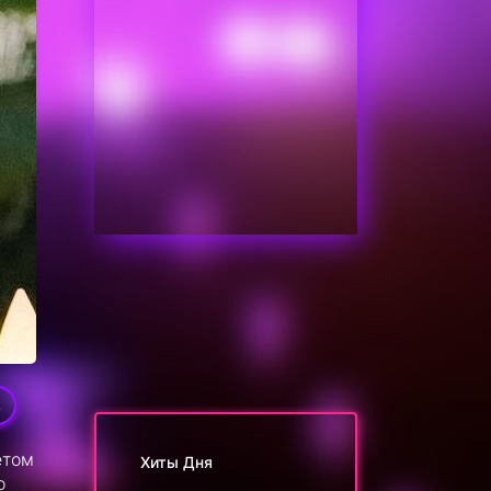
4
етом
Хиты Дня
о