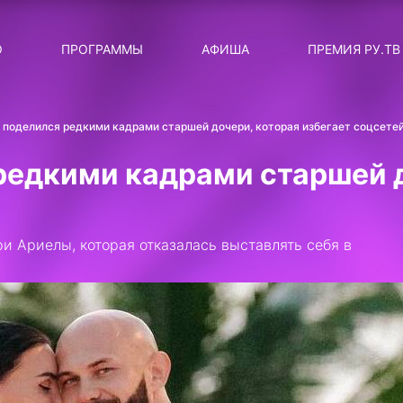
ЛЯРНЫЕ
ТЕМА
О
ПРОГРАММЫ
АФИША
ПРЕМИЯ РУ.ТВ
ДИСКОТЕКА ДИСКОТЕК
Категория
Сортировка
RUНОВОСТИ
 поделился редкими кадрами старшей дочери, которая избегает соцсете
ТОП-ЧАРТ ROCKET RECORDS
редкими кадрами старшей д
СТАТУС: В СЕТИ
СИЯЙ ПО-ЗВЁЗДНОМУ
и Ариелы, которая отказалась выставлять себя в
ЛИЧНЫЙ ВОПРОС
ДОТЯНИСЬ ДО ЗВЁЗД