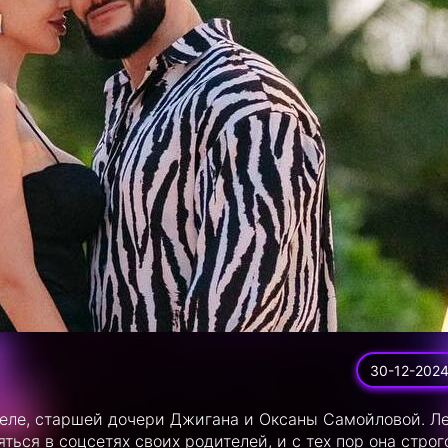
30-12-202
иеле, старшей дочери Джигана и Оксаны Самойловой. Л
ться в соцсетях своих родителей, и с тех пор она строг