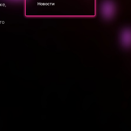
Новости
же,
го