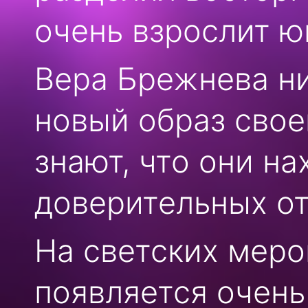
очень взрослит ю
Вера Брежнева н
новый образ свое
знают, что они на
доверительных о
На светских меро
появляется очень