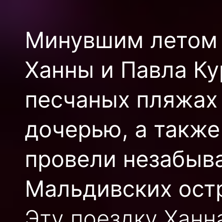
Минувшим летом 
Ханны и Павла Ку
песчаных пляжах 
дочерью, а такж
провели незабыв
Мальдивских ост
Эту поездку Ханн