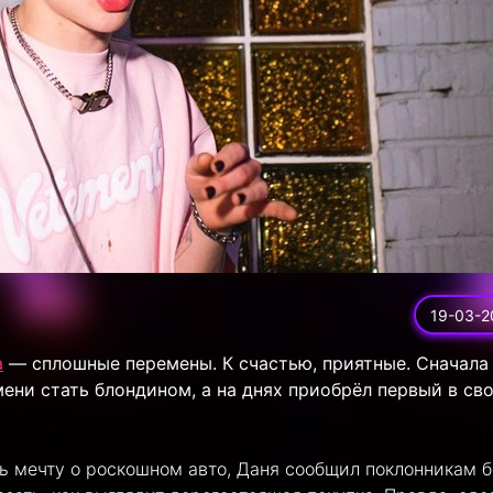
19-03-2
а
— сплошные перемены. К счастью, приятные. Сначала
ени стать блондином, а на днях приобрёл первый в св
нь мечту о роскошном авто, Даня сообщил поклонникам 