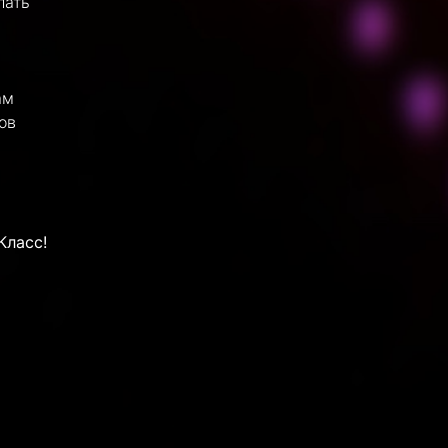
лать
ам
ов
Класс!