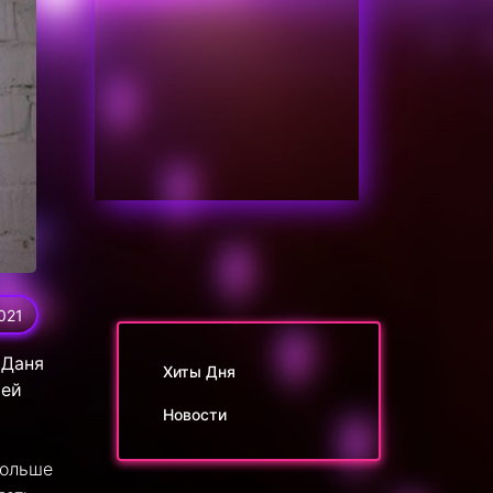
021
 Даня
Хиты Дня
оей
Новости
больше