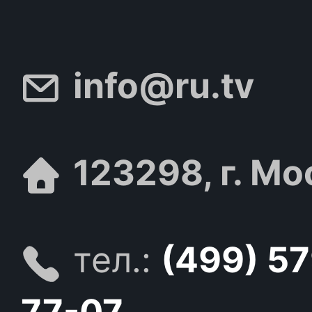
info@ru.tv
123298, г. Мо
тел.:
(499) 5
77-07