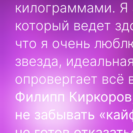
килограммами. Я 
который ведет зд
что я очень любл
звезда, идеальная
опровергает всё 
Филипп Киркоров,
не забывать «кай
не готов отказат