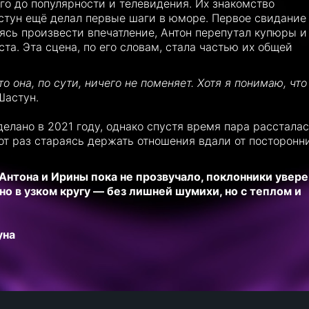
го до популярности и телевидения. Их знакомство
астун ещё делал первые шаги в юморе. Первое свидание
сь произвести впечатление, Антон перепутал купюры и
та. Эта сцена, по его словам, стала частью их общей
 она, по сути, ничего не поменяет. Хотя я понимаю, что
Шастун.
лано в 2021 году, однако спустя время пара рассталас
от раз стараясь держать отношения вдали от посторонн
нтона и Ирины пока не прозвучало, поклонники увере
о в узком кругу — без лишней шумихи, но с теплом и
уна