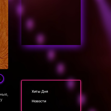
5
Хиты Дня
ные,
 у
Новости