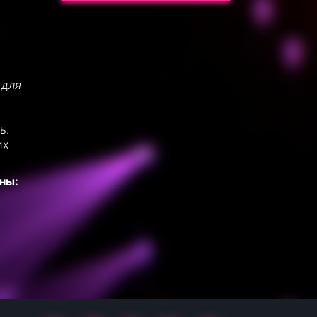
 для
ь.
их
ны: