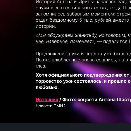
История Антона и Ирины началась задол
случилось в социальных сетях, когда Ш
запомнилось забавным моментом: стремя
отдал бездомному 5 тыс. рублей вместо с
истории.
«Мы обсуждаем женитьбу, но говорим, что
неё, наверное, поменяет»,
— поделился 
Предложение руки и сердца уже было сде
Позже влюблённые вновь сошлись, на эт
глаз.
Хотя официального подтверждения от А
торжество уже состоялось, и прошло он
любовью.
Источник
/ Фото: соцсети Антона Шаст
Новости СМИ2