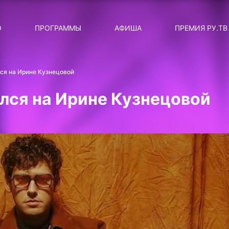
ЛЯРНЫЕ
ТЕМА
О
ПРОГРАММЫ
АФИША
ПРЕМИЯ РУ.ТВ
ДИСКОТЕКА ДИСКОТЕК
Категория
Сортировка
RUНОВОСТИ
ся на Ирине Кузнецовой
ТОП-ЧАРТ ROCKET RECORDS
лся на Ирине Кузнецовой
СТАТУС: В СЕТИ
СИЯЙ ПО-ЗВЁЗДНОМУ
ЛИЧНЫЙ ВОПРОС
ДОТЯНИСЬ ДО ЗВЁЗД