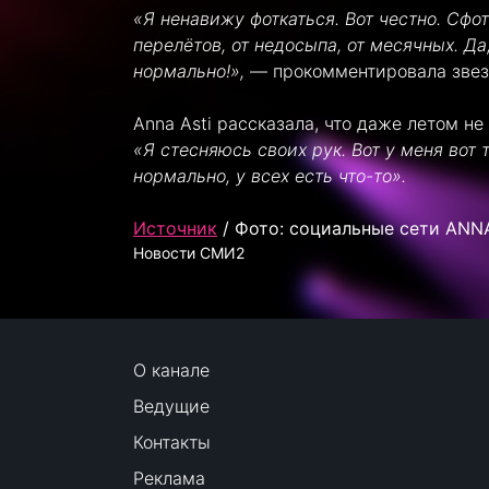
«Я ненавижу фоткаться. Вот честно. Сфо
перелётов, от недосыпа, от месячных. Да
нормально!»,
— прокомментировала звез
Anna Asti рассказала, что даже летом не
«Я стесняюсь своих рук. Вот у меня вот т
нормально, у всех есть что-то».
Источник
/ Фото: социальные сети ANN
Новости СМИ2
О канале
Ведущие
Контакты
Реклама