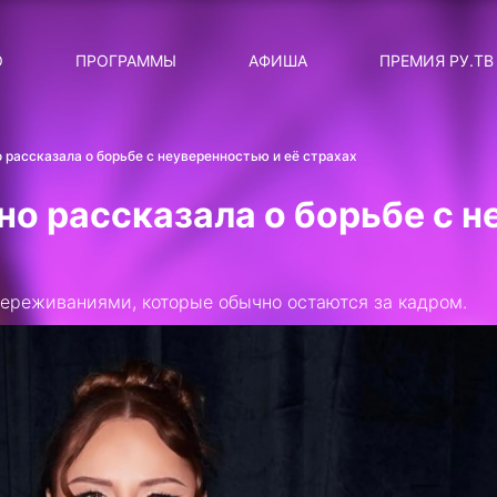
ЛЯРНЫЕ
ТЕМА
О
ПРОГРАММЫ
АФИША
ПРЕМИЯ РУ.ТВ
ДИСКОТЕКА ДИСКОТЕК
Категория
Сортировка
RUНОВОСТИ
о рассказала о борьбе с неуверенностью и её страхах
ТОП-ЧАРТ ROCKET RECORDS
нно рассказала о борьбе с 
СТАТУС: В СЕТИ
СИЯЙ ПО-ЗВЁЗДНОМУ
ереживаниями, которые обычно остаются за кадром.
ЛИЧНЫЙ ВОПРОС
ДОТЯНИСЬ ДО ЗВЁЗД