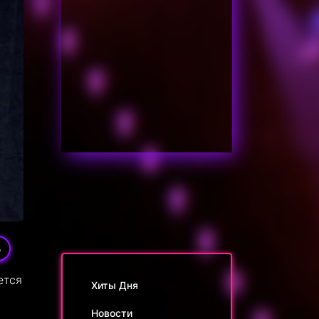
5
ется
Хиты Дня
Новости