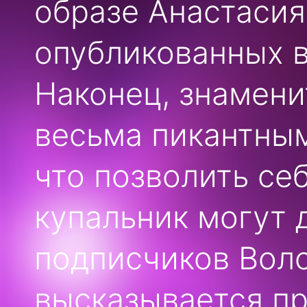
образе Анастасия
опубликованных в
Наконец, знамени
весьма пикантным
что позволить се
купальник могут д
подписчиков Воло
высказывается пр