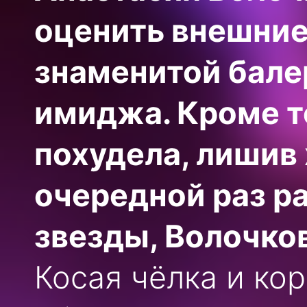
оценить внешни
знаменитой бале
имиджа. Кроме т
похудела, лишив
очередной раз р
звезды, Волочков
Косая чёлка и кор