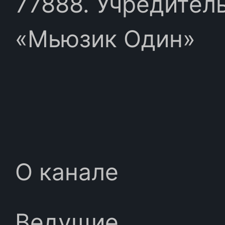
77888. Учредител
«Мьюзик Один»
О канале
Ведущие