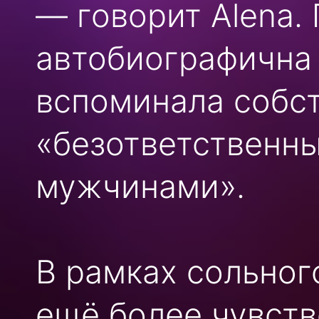
— говорит Alena.
автобиографична 
вспоминала собс
«безответственн
мужчинами».
В рамках сольног
ещё более чувств