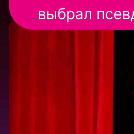
выбрал псев