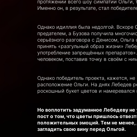
протяжении всего шоу симпатии Ольги, т
Именно он, в результате, стал победите
Однако идиллия была недолгой. Вскоре 
предателем, а Бузова получила многочи
серьёзного разговора с Денисом, Ольга 
принять «разгульный образ жизни» Лебе
употребление запрещённых препаратов»
человеком, поставив точку в своём с ни
Однако победитель проекта, кажется, н
расположение Ольги. На днях Лебедев р
роскошный букет цветов и намеревался в
Но воплотить задуманное Лебедеву не 
пост о том, что цветы пришлось отвезт
положительных эмоций. Тем не менее,
загладить свою вину перед Ольгой.