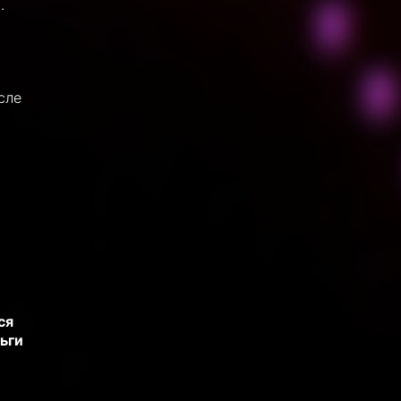
.
сле
ся
ьги