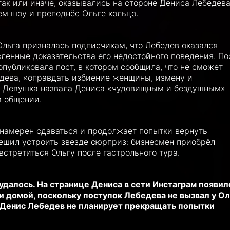
ак или иначе, оказывались на стороне Дениса Лебедева
лем шоу и преподнёс Ольге кольцо.
Ольга призналась подписчикам, что Лебедев оказался
сленные доказательства его недостойного поведения. По
опубликовала пост, в котором сообщила, что не сможет
дева, «оправдать избиение женщины, измену и
. Девушка назвала Дениса «чудовищным и бездушным»
м общении.
е намерен сдаваться и продолжает попытки вернуть
ешил устроить звезде сюрприз: бизнесмен приобрёл
стретиться Ольгу после гастрольного тура.
удалось. На странице Дениса в сети Инстаграм появил
и домой, поскольку поступок Лебедева не вызвал у Ол
 Денис Лебедев не планирует прекращать попытки