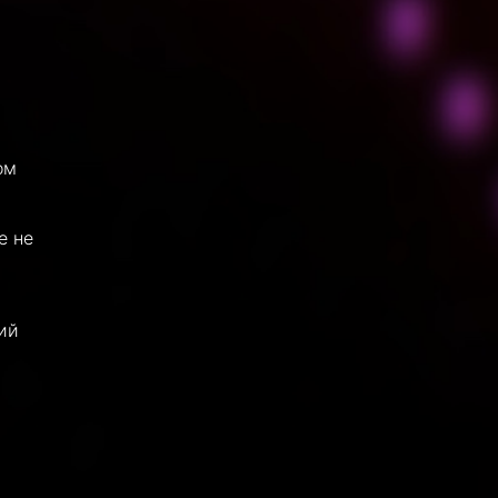
ом
е не
ий