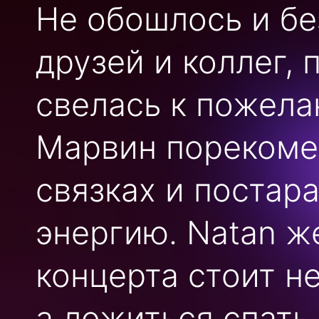
Не обошлось и бе
друзей и коллег, 
свелась к пожела
Марвин порекомен
связках и постар
энергию. Natan ж
концерта стоит н
а ложиться спать