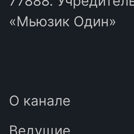
77888. Учредител
«Мьюзик Один»
О канале
Ведущие