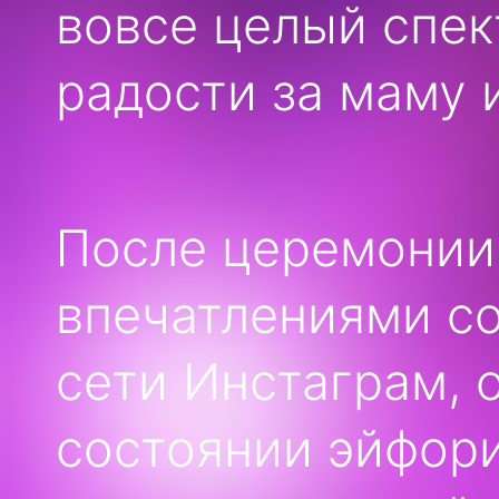
вовсе целый спек
радости за маму 
После церемонии
впечатлениями с
сети Инстаграм, 
состоянии эйфор