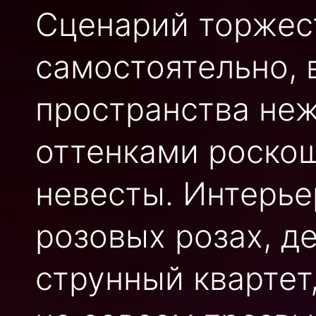
Сценарий торжест
самостоятельно,
пространства неж
оттенками роско
невесты. Интерье
розовых розах, де
струнный квартет,