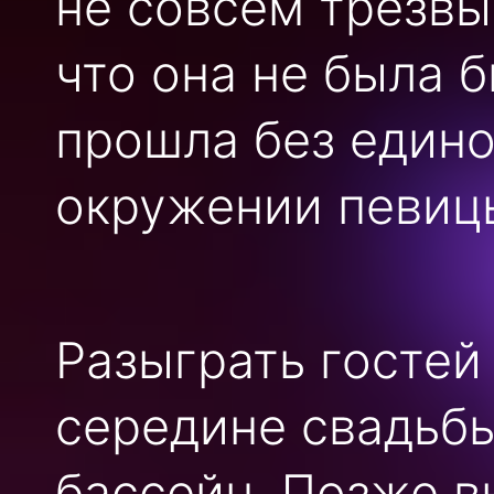
не совсем трезвы
что она не была 
прошла без единог
окружении певиц
Разыграть гостей
середине свадьбы
бассейн. Позже в