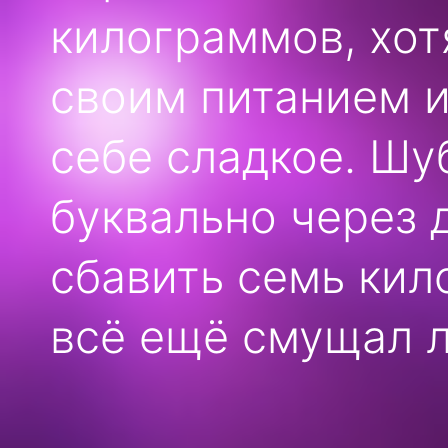
килограммов, хот
своим питанием и
себе сладкое. Шу
буквально через 
сбавить семь кил
всё ещё смущал л